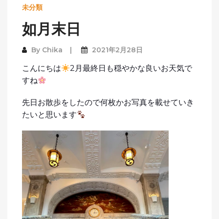
未分類
如月末日
By
Chika
2021年2月28日
こんにちは
2月最終日も穏やかな良いお天気で
すね
先日お散歩をしたので何枚かお写真を載せていき
たいと思います