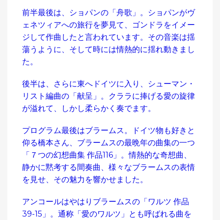
前半最後は、ショパンの「舟歌」。ショパンがヴ
ェネツィアへの旅行を夢見て、ゴンドラをイメー
ジして作曲したと言われています。その音楽は揺
蕩うように、そして時には情熱的に揺れ動きまし
た。
後半は、さらに東へドイツに入り、シューマン・
リスト編曲の「献呈」。クララに捧げる愛の旋律
が溢れて、しかし柔らかく奏でます。
プログラム最後はブラームス。ドイツ物も好きと
仰る橋本さん、ブラームスの最晩年の曲集の一つ
「７つの幻想曲集 作品116」。情熱的な奇想曲、
静かに黙考する間奏曲、様々なブラームスの表情
を見せ、その魅力を響かせました。
アンコールはやはりブラームスの「ワルツ 作品
39-15」。通称「愛のワルツ」とも呼ばれる曲を