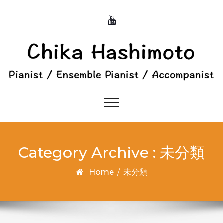
Skip to content
Toggle
navigation
Category Archive : 未分類
Home
/
未分類