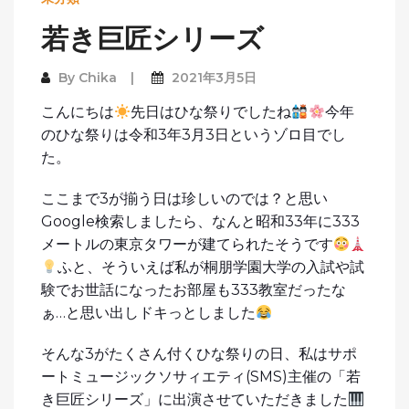
若き巨匠シリーズ
By
Chika
2021年3月5日
こんにちは
先日はひな祭りでしたね
今年
のひな祭りは令和3年3月3日というゾロ目でし
た。
ここまで3が揃う日は珍しいのでは？と思い
Google検索しましたら、なんと昭和33年に333
メートルの東京タワーが建てられたそうです
ふと、そういえば私が桐朋学園大学の入試や試
験でお世話になったお部屋も333教室だったな
ぁ…と思い出しドキっとしました
そんな3がたくさん付くひな祭りの日、私はサポ
ートミュージックソサィエティ(SMS)主催の「若
き巨匠シリーズ」に出演させていただきました