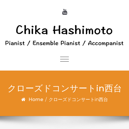
Skip to content
Toggle
navigation
クローズドコンサートin西台
Home
/
クローズドコンサートin西台