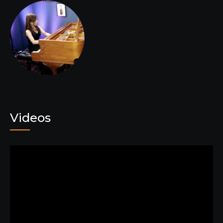
Videos
動
画
プ
レ
ー
ヤ
ー