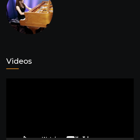
Videos
動
画
プ
レ
ー
ヤ
ー