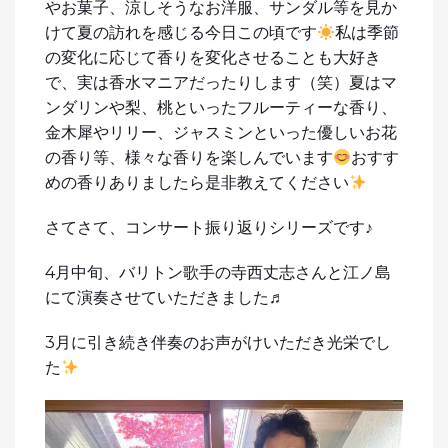
やお菓子、涼しそうなお洋服、サンダル等を見か
けて夏の訪れを感じる今日この頃です
私は季節
の変化に応じて香りを変化させることも大好き
で、実は香水マニアだったりします（笑）夏はマ
ンダリンや梨、桃といったフルーティーな香り、
金木犀やリリー、ジャスミンといった優しいお花
の香り等、様々な香りを楽しんでいます
おすす
めの香りありましたら是非教えてください
さてさて、コンサート振り返りシリーズです♪
4月中旬、バリトン歌手の寺西丈志さんと江ノ島
にて演奏させていただきました♬
3月に引き続き伴奏のお声がけいただき光栄でし
た