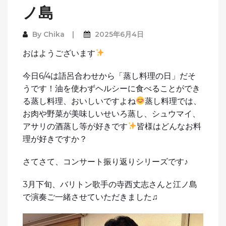
ノ島
By
Chika
2025年6月4日
おはようございます
今日6/4は語呂合わせから「蒸し料理の日」だそ
うです！油を使わずヘルシーに食べることができ
る蒸し料理、おいしいですよね
蒸し料理では、
お肉や野菜が美味しいせいろ蒸し、シュウマイ、
アサリの酒蒸し等が好きです
皆様はどんなお料
理が好きですか？
さてさて、コンサート振り返りシリーズです♪
3月下旬、バリトン歌手の寺西丈志さんと江ノ島
で演奏ご一緒させていただきました♫