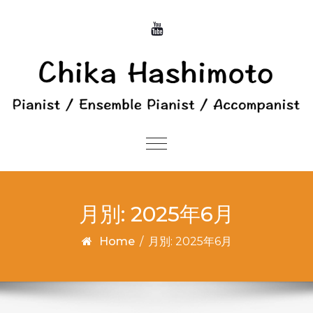
Skip to content
Toggle
navigation
月別: 2025年6月
Home
/
月別: 2025年6月