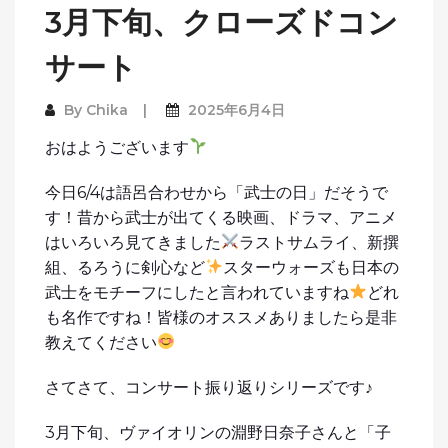
3月下旬、クローズドコン
サート
By
Chika
2025年6月4日
おはようございます
今日6/4は語呂合わせから「武士の日」だそうで
す！昔から武士が出てくる映画、ドラマ、アニメ
はいろいろ見てきました
ラストサムライ、新撰
組、るろうに剣心など
スターウォーズも日本の
武士をモチーフにしたと言われていますね
どれ
も名作ですね！皆様のオススメありましたら是非
教えてください
さてさて、コンサート振り返りシリーズです♪
3月下旬、ヴァイオリンの淵野日奈子さんと「子