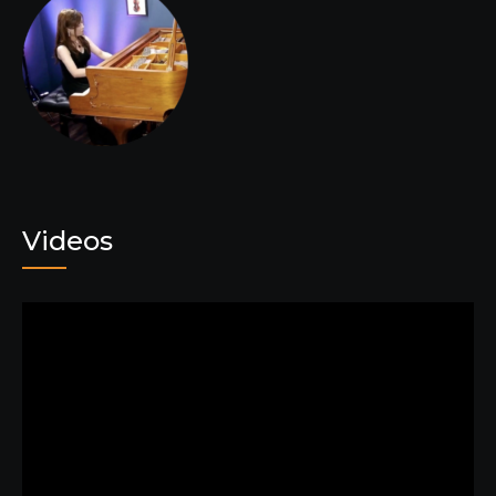
Videos
動
画
プ
レ
ー
ヤ
ー