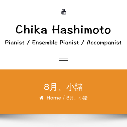
Skip to content
Toggle
navigation
8月、小諸
Home
/
8月、小諸