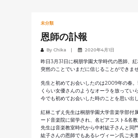
未分類
恩師の訃報
By
Chika
2020年4月1日
昨日3月31日に桐朋学園大学時代の恩師、
突然のことでいまだに信じることができま
先生と初めてお会いしたのは2009年の春
くらい女優さんのようなオーラを放ってい
今でも初めてお会いした時のことを思い出
紅林こずえ先生は桐朋学園大学音楽学部付
ード音楽院に留学され、名ピアニスト&名
先生は音楽教室時代から中村紘子さんと同
紘子さんの恩師でもあるレヴィーン氏ご夫