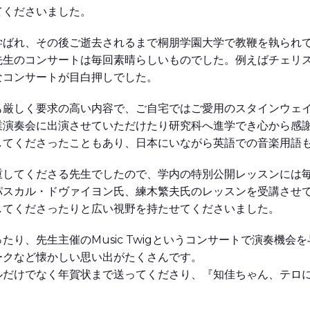
てくださいました。
学ばれ、その後ご逝去されるまで桐朋学園大学で教鞭を執られ
先生のコンサートは毎回素晴らしいものでした。例えばチェリ
なコンサートが目白押しでした。
も厳しく要求の高い内容で、ご自宅ではご愛用のスタインウェ
業演奏会に出演させていただけたり研究科へ進学でき心から感謝
してくださったこともあり、日本にいながら英語での音楽用語
重してくださる先生でしたので、学内の特別公開レッスンには
パスカル・ドヴァイヨン氏、練木繁夫氏のレッスンを受講させ
してくださったりと広い視野を持たせてくださいました。
り、先生主催のMusic Twigというコンサートで演奏機
ークなど懐かしい思い出がたくさんです。
ルだけでなく年賀状まで送ってくださり、『知佳ちゃん、テロ