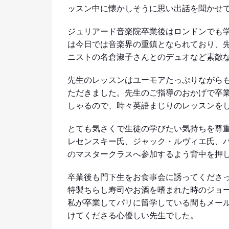
ッスン中に懐かしそうに思い出話を聞かせ
ジュリアード音楽院卒業後はロンドンでも
は今日では音楽界の重鎮となられており、
ニストの名倉淑子さんとのデュオなど素敵
先生のレッスンはユーモアたっぷりながら
ただきました。先生のご指導のおかげで卒
しゃるので、時々英語まじりのレッスンを
とても気さくで生徒の学びたい気持ちを尊
レセンスキー氏、ジャック・ルヴィエ氏、
のマスタークラスへ参加するよう背中を押
卒業後も門下生をお食事会に誘ってくださった
特製ちらし寿司やお酒を嗜まれた時のジョ
私が卒業してパリに留学している間もメー
けてくださる心優しい先生でした。