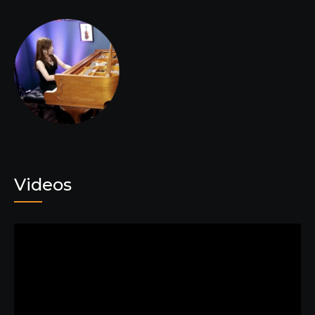
Videos
動
画
プ
レ
ー